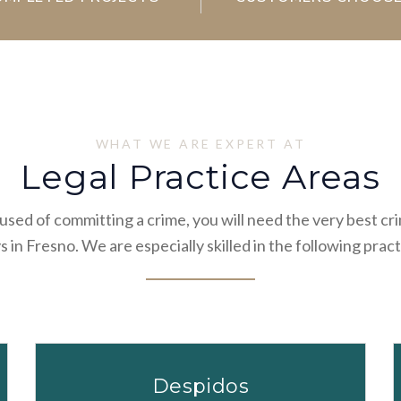
WHAT WE ARE EXPERT AT
Legal Practice Areas
cused of committing a crime, you will need the very best cr
 in Fresno. We are especially skilled in the following prac
Despidos