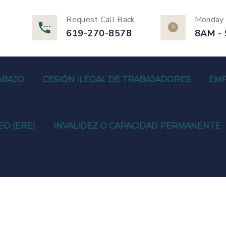
Request Call Back
Monday -
619-270-8578
8AM -
ABAJO
CESIÓN ILEGAL DE TRABAJADORES
EMP
O (ERE)
INVALIDEZ O CAPACIDAD PERMANENTE