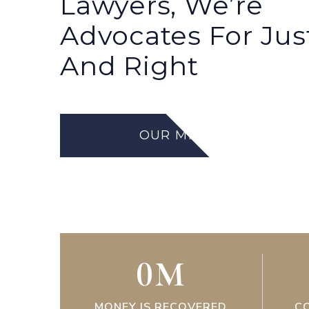
Lawyers, We’re
Advocates For Jus
And Right
OUR MISSION
0
M
MONEY IS RECOVERED
C