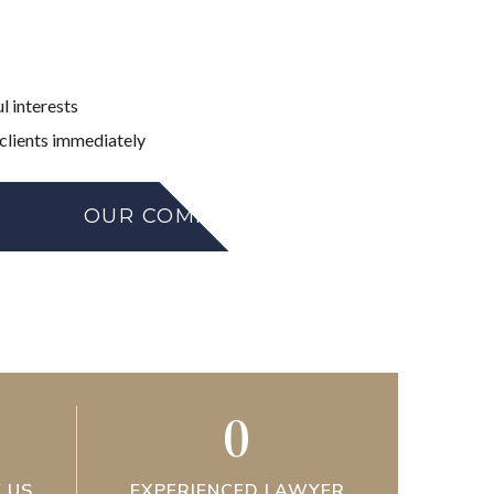
l interests
 clients immediately
OUR COMMITMENT
0
 US
EXPERIENCED LAWYER