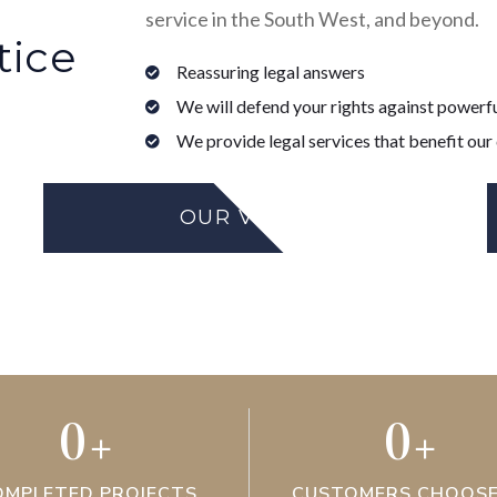
service in the South West, and beyond.
tice
Reassuring legal answers
We will defend your rights against powerfu
We provide legal services that benefit our
OUR VISION
0
+
0
+
OMPLETED PROJECTS
CUSTOMERS CHOOSE