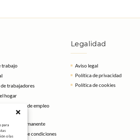
Legalidad
 trabajo
Aviso legal
Política de privacidad
al
Política de cookies
l de trabajadores
el hogar
e regulación de empleo
capacidad permanente
s para
stas
 sustancial de condiciones
ón o las