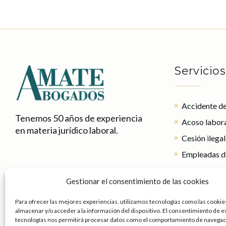
Servicios
Accidente de
Tenemos 50 años de experiencia
Acoso labor
en materia jurídico laboral.
Cesión ilega
Empleadas d
Expediente d
Gestionar el consentimiento de las cookies
(ERE)
Invalidez o 
Para ofrecer las mejores experiencias, utilizamos tecnologías como las cookie
almacenar y/o acceder a la información del dispositivo. El consentimiento de e
Modificación
tecnologías nos permitirá procesar datos como el comportamiento de navegaci